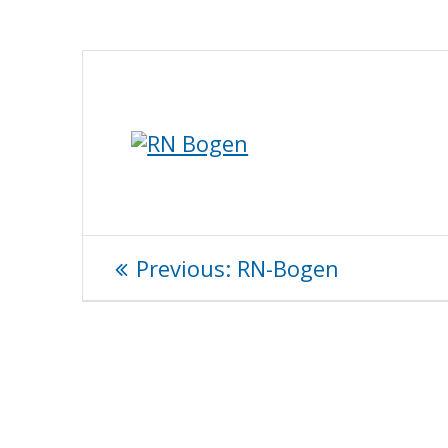
Beitragsnavigation
Previous
Previous:
RN-Bogen
post: